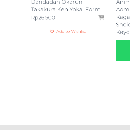
Dandadan Okarun
Anim
Takakura Ken Yokai Form
Aomi
Kaga
Rp
26.500
Shoi
Add to Wishlist
Keyc