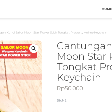
HOME
gan Kunci Sailor Moon Star Power Stick Tongkat Property Anime Keychain
Gantungan 
Moon Star 
Tongkat Pr
Keychain
Rp
50.000
Stok 2