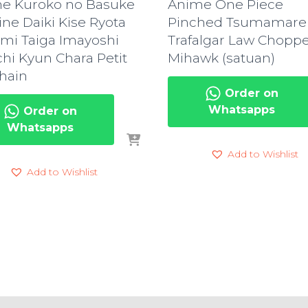
e Kuroko no Basuke
Anime One Piece
ne Daiki Kise Ryota
Pinched Tsumamare
mi Taiga Imayoshi
Trafalgar Law Chopp
chi Kyun Chara Petit
Mihawk (satuan)
hain
Order on
Whatsapps
Order on
Whatsapps
Add to Wishlist
Add to Wishlist