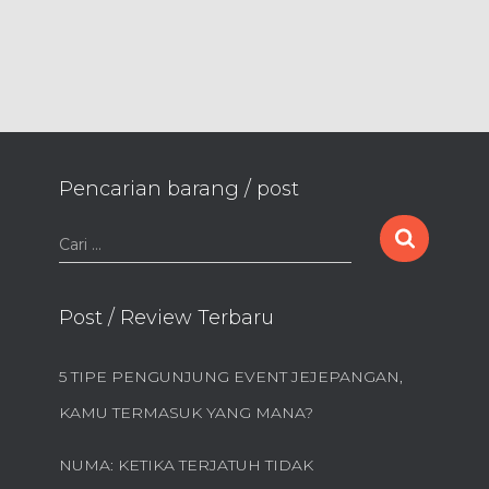
Pencarian barang / post
C
Cari …
a
r
i
Post / Review Terbaru
u
n
5 TIPE PENGUNJUNG EVENT JEJEPANGAN,
t
u
KAMU TERMASUK YANG MANA?
k
:
NUMA: KETIKA TERJATUH TIDAK