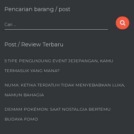
Pencarian barang / post
C
Cari …
a
r
i
Post / Review Terbaru
u
n
5 TIPE PENGUNJUNG EVENT JEJEPANGAN, KAMU
t
u
TERMASUK YANG MANA?
k
:
NUMA: KETIKA TERJATUH TIDAK MENYEBABKAN LUKA,
NAMUN BAHAGIA
DEMAM POKÉMON: SAAT NOSTALGIA BERTEMU
BUDAYA FOMO